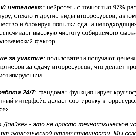
ый интеллект:
нейросеть с точностью 97% ра
туру, стекло и другие виды вторресурсов, авто
чество и блокируя попытки сдачи неподходящи
еспечивает высокую чистоту собираемого сырья
ловеческий фактор.
ие за участие:
пользователи получают денеж
артнёров за сдачу вторресурсов, что делает пр
 мотивирующим.
абота 24/7:
фандомат функционирует круглосу
тный интерфейс делает сортировку вторресурс
сех.
 Драйве» - это не просто технологическое у
рт экологической ответственности. Мы соз