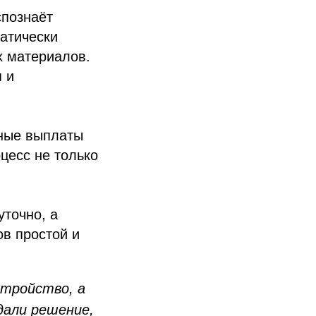
спознаёт
матически
х материалов.
 и
ные выплаты
оцесс не только
точно, а
ов простой и
стройство, а
дали решение,