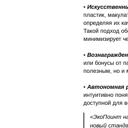
•
Искусственн
пластик, макула
определяя их ка
Такой подход об
минимизирует че
•
Вознагражден
или бонусы от п
полезным, но и
•
Автономная р
интуитивно поня
доступной для в
«ЭкоПоинт на
новый станда