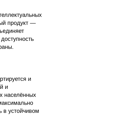
нтеллектуальных
вый продукт —
бъединяет
 доступность
раны.
ртируется и
й и
ых населённых
 максимально
ь в устойчивом