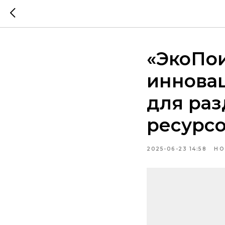
«ЭкоПои
иннова
для раз
ресурс
2025-06-23 14:58
НО