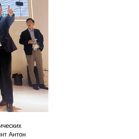
ических
инт Антон